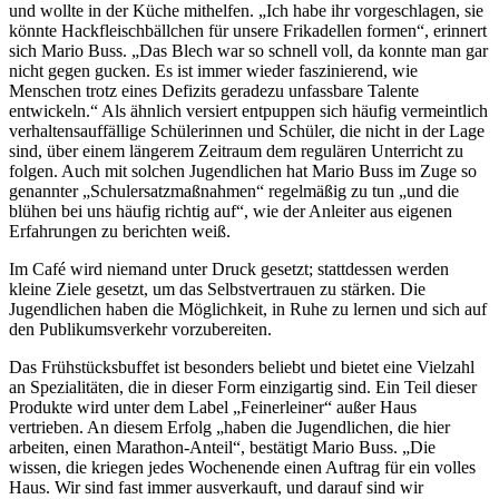
und wollte in der Küche mithelfen. „Ich habe ihr vorgeschlagen, sie
könnte Hackfleischbällchen für unsere Frikadellen formen“, erinnert
sich Mario Buss. „Das Blech war so schnell voll, da konnte man gar
nicht gegen gucken. Es ist immer wieder faszinierend, wie
Menschen trotz eines Defizits geradezu unfassbare Talente
entwickeln.“ Als ähnlich versiert entpuppen sich häufig vermeintlich
verhaltensauffällige Schülerinnen und Schüler, die nicht in der Lage
sind, über einem längerem Zeitraum dem regulären Unterricht zu
folgen. Auch mit solchen Jugendlichen hat Mario Buss im Zuge so
genannter „Schulersatzmaßnahmen“ regelmäßig zu tun „und die
blühen bei uns häufig richtig auf“, wie der Anleiter aus eigenen
Erfahrungen zu berichten weiß.
Im Café wird niemand unter Druck gesetzt; stattdessen werden
kleine Ziele gesetzt, um das Selbstvertrauen zu stärken. Die
Jugendlichen haben die Möglichkeit, in Ruhe zu lernen und sich auf
den Publikumsverkehr vorzubereiten.
Das Frühstücksbuffet ist besonders beliebt und bietet eine Vielzahl
an Spezialitäten, die in dieser Form einzigartig sind. Ein Teil dieser
Produkte wird unter dem Label „Feinerleiner“ außer Haus
vertrieben. An diesem Erfolg „haben die Jugendlichen, die hier
arbeiten, einen Marathon-Anteil“, bestätigt Mario Buss. „Die
wissen, die kriegen jedes Wochenende einen Auftrag für ein volles
Haus. Wir sind fast immer ausverkauft, und darauf sind wir