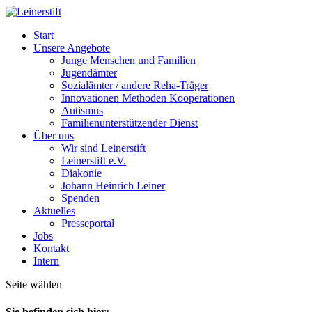
Start
Unsere Angebote
Junge Menschen und Familien
Jugendämter
Sozialämter / andere Reha-Träger
Innovationen Methoden Kooperationen
Autismus
Familienunterstützender Dienst
Über uns
Wir sind Leinerstift
Leinerstift e.V.
Diakonie
Johann Heinrich Leiner
Spenden
Aktuelles
Presseportal
Jobs
Kontakt
Intern
Seite wählen
Sie befinden sich hier: