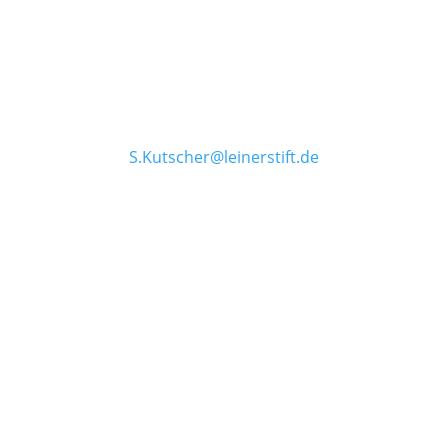
Hooge Riege 28
26506 Norden
04931 9193296
0175 3814839
S.Kutscher@leinerstift.de
Abteilungsleitung
Anna Christians
0151 10573730
a.christians@leinerstift.de