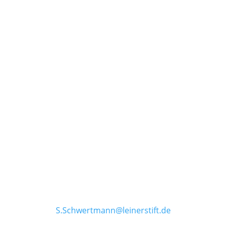
ZENTRUM FÜR AUTISMUSKOMPETENZ
AURICH
Teamleitung
Sarah Schwertmann
Adresse
Fockenbollwerkstr. 26a
26603 Aurich
0163 3203266
04941 918 8300
S.Schwertmann@leinerstift.de