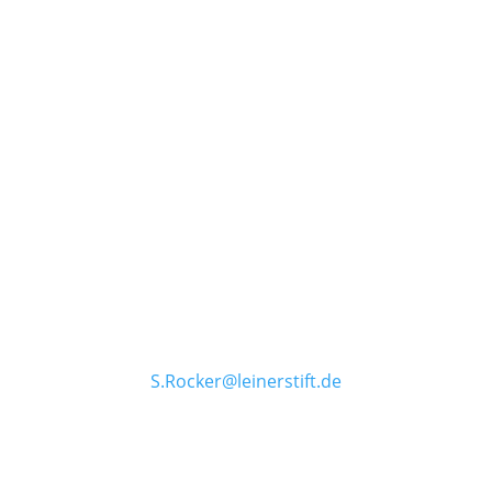
ZENTRUM FÜR AUTISMUSKOMPETENZ
ESENS
Teamleitung
Sandra Rocker
Adresse
Steinstraße 39
26427 Esens
0175 3807866
04971-9246540
S.Rocker@leinerstift.de
Abteilungsleitung
Anna Christians